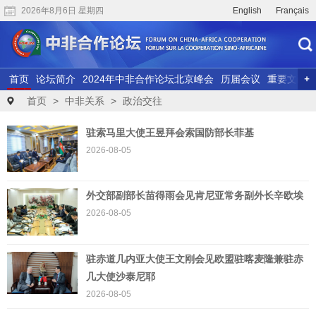
2026年8月6日 星期四
English
Français
首页
论坛简介
2024年中非合作论坛北京峰会
历届会议
重要文献
联合研究
精彩视频
首页
>
中非关系
>
政治交往
驻索马里大使王昱拜会索国防部长菲基
2026-08-05
外交部副部长苗得雨会见肯尼亚常务副外长辛欧埃
2026-08-05
驻赤道几内亚大使王文刚会见欧盟驻喀麦隆兼驻赤
几大使沙泰尼耶
2026-08-05