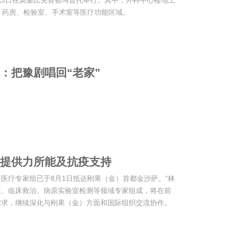
3日在莫桑比克首都马普托举行。其中，外科中心楼地上
、药房、检验室、手术室等医疗功能区域。
：把豫剧唱回“老家”
提供力所能及抗疫支持
医疗专家组已于8月1日抵达刚果（金）首都金沙萨。”林
疫、临床救治、病原实验室检测等领域专家组成，将在前
需求，继续深化与刚果（金）方面和国际组织交流协作。