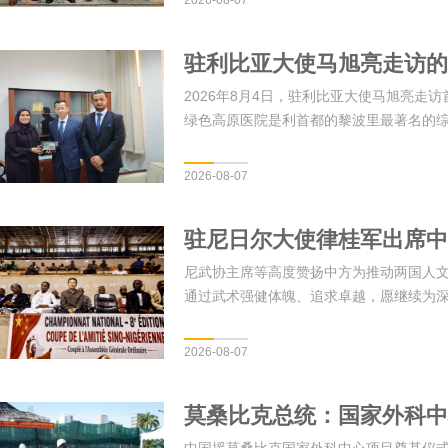
2026-08-07
驻利比亚大使马旭亮走访的
2026年8月4日，驻利比亚大使马旭亮
绿色高原医院是利首都的黎波里最著名的
2026-08-07
驻尼日尔大使律桂军出席中
尼武协主席等高度赞扬中方为推动两国人
通过武术强健体魄、追求卓越，愿继续为
2026-08-07
莫桑比克总统：国家外科中