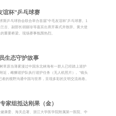
友谊杯”乒乓球赛
求斯乒乓球协会联合举办首届“中毛友谊杯”乒乓球赛。1
加兰古、副部长胡丽珍等嘉宾出席开幕式并致辞。黄大使
通的重要桥梁。现场赛事氛围热烈。
护员生态守护故事
稀树草原当薄雾漫过中国东北林海有一群人已经踏上巡护
园附近，雌狮巡护队执行巡护任务（无人机照片）。“镜头
记者的视野沟通中国与世界，呈现多彩的文明交流画卷。
专家组抵达刚果（金）
生健康委、海关总署、浙江大学医学院附属第一医院、中