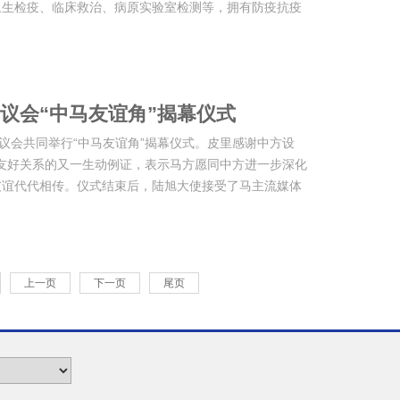
卫生检疫、临床救治、病原实验室检测等，拥有防疫抗疫
议会“中马友谊角”揭幕仪式
议会共同举行“中马友谊角”揭幕仪式。皮里感谢中方设
马中友好关系的又一生动例证，表示马方愿同中方进一步深化
友谊代代相传。仪式结束后，陆旭大使接受了马主流媒体
上一页
下一页
尾页