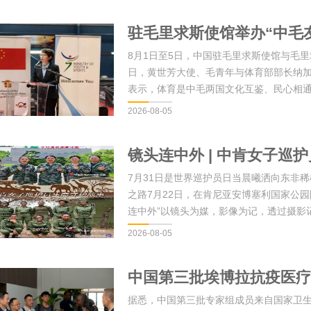
驻毛里求斯使馆举办“中毛
8月1日至5日，中国驻毛里求斯使馆与毛里
日，黄世芳大使、毛青年与体育部部长纳
表示，体育是中毛两国文化互鉴、民心相
2026-08-05
镜头连中外 | 中肯女子巡
7月31日是世界巡护员日当晨曦洒向东非
之路7月22日，在肯尼亚安博塞利国家公
连中外”以镜头为媒，影像为记，透过摄影
2026-08-05
中国第三批埃博拉抗疫医疗
据悉，中国第三批专家组成员来自国家卫