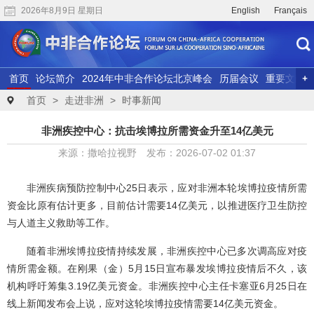
2026年8月9日 星期日
English
Français
首页
论坛简介
2024年中非合作论坛北京峰会
历届会议
重要文献
联合研究
精彩视频
首页
>
走进非洲
>
时事新闻
非洲疾控中心：抗击埃博拉所需资金升至14亿美元
来源：撒哈拉视野 发布：2026-07-02 01:37
非洲疾病预防控制中心25日表示，应对非洲本轮埃博拉疫情所需
资金比原有估计更多，目前估计需要14亿美元，以推进医疗卫生防控
与人道主义救助等工作。
随着非洲埃博拉疫情持续发展，非洲疾控中心已多次调高应对疫
情所需金额。在刚果（金）5月15日宣布暴发埃博拉疫情后不久，该
机构呼吁筹集3.19亿美元资金。非洲疾控中心主任卡塞亚6月25日在
线上新闻发布会上说，应对这轮埃博拉疫情需要14亿美元资金。