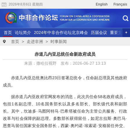
2026年8月6日 星期四
English
Français
首页
论坛简介
2024年中非合作论坛北京峰会
历届会议
重要文献
联合研究
精彩视频
首页
>
走进非洲
>
时事新闻
赤道几内亚总统任命新政府成员
来源：撒哈拉视野 发布：2026-06-27 13:13
赤道几内亚总统奥比昂23日签署总统令，任命副总理及其他政府
成员。
据赤道几内亚政府官网发布的消息，此次共任命58名政府成员，
包括1名副总理、10名国务部长以及多名部长、部长级代表和副部
长。其中，坎迪多·马图阿特马·巴希塔被任命为主管公共服务、行政
改革与社会保障的副总理。多数部长获得留任，如尼古拉斯·奥巴马·
恩查马留任国家安全国务部长，西蒙·奥约诺·埃索诺·安格留任外交、