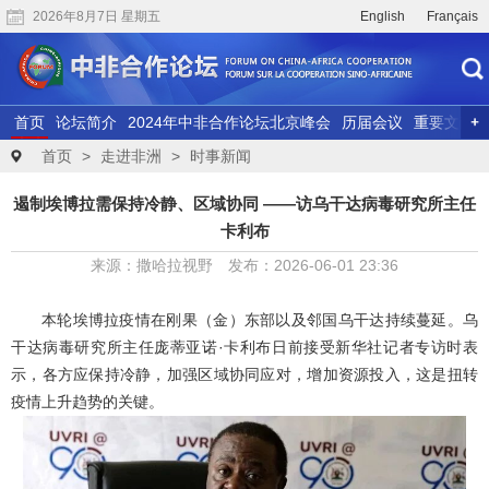
2026年8月7日 星期五
English
Français
首页
论坛简介
2024年中非合作论坛北京峰会
历届会议
重要文献
联合研究
精彩视频
首页
>
走进非洲
>
时事新闻
遏制埃博拉需保持冷静、区域协同 ——访乌干达病毒研究所主任
卡利布
来源：撒哈拉视野 发布：2026-06-01 23:36
本轮埃博拉疫情在刚果（金）东部以及邻国乌干达持续蔓延。乌
干达病毒研究所主任庞蒂亚诺·卡利布日前接受新华社记者专访时表
示，各方应保持冷静，加强区域协同应对，增加资源投入，这是扭转
疫情上升趋势的关键。