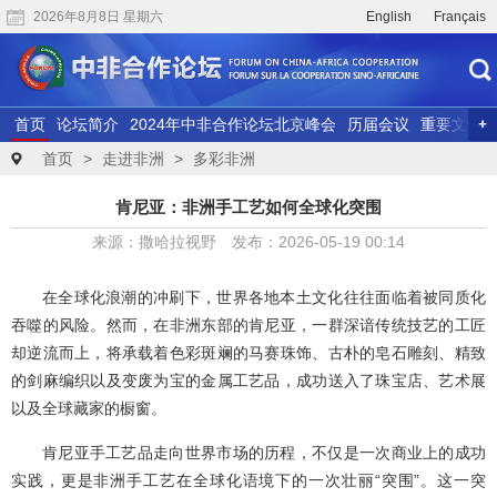
2026年8月8日 星期六
English
Français
首页
论坛简介
2024年中非合作论坛北京峰会
历届会议
重要文献
联合研究
精彩视频
首页
>
走进非洲
>
多彩非洲
肯尼亚：非洲手工艺如何全球化突围
来源：撒哈拉视野 发布：2026-05-19 00:14
在全球化浪潮的冲刷下，世界各地本土文化往往面临着被同质化
吞噬的风险。然而，在非洲东部的肯尼亚，一群深谙传统技艺的工匠
却逆流而上，将承载着色彩斑斓的马赛珠饰、古朴的皂石雕刻、精致
的剑麻编织以及变废为宝的金属工艺品，成功送入了珠宝店、艺术展
以及全球藏家的橱窗。
肯尼亚手工艺品走向世界市场的历程，不仅是一次商业上的成功
实践，更是非洲手工艺在全球化语境下的一次壮丽“突围”。这一突