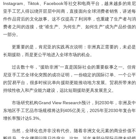
Instagram、Tiktok、Facebook等社交和电商平台，越来越多的肯尼
亚手工艺人得以绕开层层中间商，直接面向全球消费者销售，讲述每
件作品背后的文化故事。这不仅提高了利润率，也重建了生产者与消
费者之间的连接，使“谁生产、为何生产、如何生产”成为产品价值的
一部分。
更重要的是，肯尼亚的实践再次说明：非洲真正需要的，未必是
长期援助，而是更公平地进入全球市场的机会。
过去数十年，“援助非洲”一直是国际社会的重要叙事之一。但肯
尼亚手工艺全球化突围的成功证明，一份稳定的国际订单、一个公平
的贸易平台，很多时候比单向援助更能推动地方发展。贸易所带来的
持续性收入和产业能力建设，远比短期援助更具发展意义。
市场研究机构Grand View Research预计，到2030年，非洲及中
东地区手工艺品市场规模将达到405亿美元，2025年至2030年复合年
增长率预计达5.3%。
当然，全球化也并非没有代价。随着非洲文化元素的商业价值不
断提升，文化挪用问题日益突出。比如，近年来部分国际品牌未经授