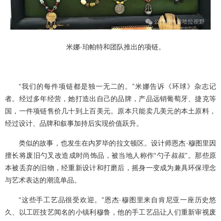
米娜·珀帕特和团队推出的项链。
“我们的每件项链都是独一无二的。”米娜告诉《环球》杂志记
者。经过多年经营，她打造出自己的品牌，产品远销葡萄牙、捷克等
国，一件项链售价几十到上百美元。原本只能卖几美元的本土原料，
经过设计、品牌和叙事加持后实现价值跃升。
类似的故事，也发生在内罗毕的拉文顿区。设计师恩杰·穆图里因
擅长将废旧勺叉改造成时尚饰品，被当地人称作“勺子叔叔”。那些原
本被丢弃的旧物，经重新设计和打磨后，摇身一变成为兼具环保理念
与艺术表达的潮流单品。
“这些手工艺品很受欢迎。”恩杰·穆图里来自肯尼亚一座历史悠
久、以工匠技艺闻名的小镇利穆鲁，他的手工艺品让人们重新审视废