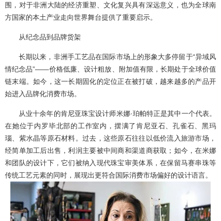
围，对于非洲大陆的经济重塑、文化复兴具有深远意义，也为全球南
方国家的本土产业走向世界舞台提供了重要启示。
从纪念品到品牌货架
长期以来，非洲手工艺品在国际市场上的形象大多停留于“异域风
情纪念品”——价格低廉、设计粗放、附加值有限，长期处于全球价值
链末端。如今，这一长期固化的定位正在被打破，越来越多的产品开
始进入品牌化消费市场。
从业十余年的肯尼亚珠宝设计师米娜·珀帕特正是其中一个代表。
在她位于内罗毕北部的工作室内，摆满了肯尼亚石、孔雀石、黑玛
瑙、紫水晶等原石材料。过去，这些原石往往以低价流入旅游市场，
经简单加工后出售，利润主要被中间商和渠道商获取；如今，在米娜
和团队的设计下，它们被纳入现代珠宝审美体系，在保留马赛串珠等
传统工艺元素的同时，展现出更符合国际消费市场偏好的设计语言。