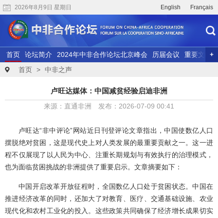
2026年8月9日 星期日
English
Français
首页
论坛简介
2024年中非合作论坛北京峰会
历届会议
重要文献
联合研究
精彩视频
首页
>
中非之声
卢旺达媒体：中国减贫经验启迪非洲
来源：直通非洲 发布：2026-07-09 00:41
卢旺达“非中评论”网站近日刊登评论文章指出，中国使数亿人口
摆脱绝对贫困，这是现代史上对人类发展的最重要贡献之一。这一进
程不仅展现了以人民为中心、注重长期规划与有效执行的治理模式，
也为面临贫困挑战的非洲提供了重要启示。文章摘要如下：
中国开启改革开放征程时，全国数亿人口处于贫困状态。中国在
推进经济改革的同时，还加大了对教育、医疗、交通基础设施、农业
现代化和农村工业化的投入。这些政策共同确保了经济增长成果切实