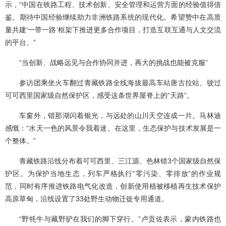
示，“中国在铁路工程、技术创新、安全管理和运营方面的经验值得借
鉴。期待中国经验继续助力非洲铁路系统的现代化。希望赞中在高质
量共建‘一带一路’框架下推进更多合作项目，打造互联互通与人文交流
的平台。”
“当创新、战略远见与合作协同并进，再大的挑战也能被克服”
参访团乘坐火车翻过青藏铁路全线海拔最高车站唐古拉站、驶过
可可西里国家级自然保护区，感受这条世界屋脊上的“天路”。
车窗外，错那湖闪着银光，与远处的山川天空连成一片。马林迪
感慨：“水天一色的风景令我着迷。在这里，生态保护与技术发展是一
个整体。”
青藏铁路沿线分布着可可西里、三江源、色林错3个国家级自然保
护区。为保护当地生态，列车严格执行“零污染、零排放”的作业规
范，同时有序推进铁路电气化改造，创新使用植被移植再生技术保护
高原草甸，沿线设置了33处野生动物迁徙专用通道。
“野牦牛与藏野驴在我们的脚下穿行。”卢贡佐表示，蒙内铁路也