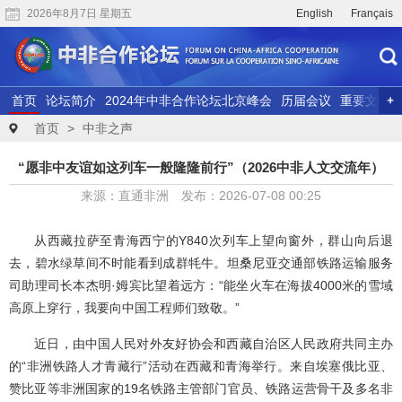
2026年8月7日 星期五
English
Français
首页
论坛简介
2024年中非合作论坛北京峰会
历届会议
重要文献
联合研究
精彩视频
首页
>
中非之声
“愿非中友谊如这列车一般隆隆前行”（2026中非人文交流年）
来源：直通非洲 发布：2026-07-08 00:25
从西藏拉萨至青海西宁的Y840次列车上望向窗外，群山向后退
去，碧水绿草间不时能看到成群牦牛。坦桑尼亚交通部铁路运输服务
司助理司长本杰明·姆宾比望着远方：“能坐火车在海拔4000米的雪域
高原上穿行，我要向中国工程师们致敬。”
近日，由中国人民对外友好协会和西藏自治区人民政府共同主办
的“非洲铁路人才青藏行”活动在西藏和青海举行。来自埃塞俄比亚、
赞比亚等非洲国家的19名铁路主管部门官员、铁路运营骨干及多名非