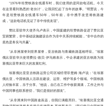
“1976年坦赞铁路全线通车时，我们使用的是同款电话机。今天
在这里看到熟悉的‘老伙计’，让我回忆起了当年的故事。”明贾说，今
年是坦赞铁路全线通车50年，50年前，非中携手攻坚将铁路建
成，“这款电话机见证了非中传统友谊”。
赞比亚驻华大使齐乌卢表示，中国援建的坦赞铁路促进了赞比亚
贸易繁荣，非中基础设施建设合作为非中关系持续赋能，“非中合作的
底色是务实与共赢”。
“从非洲屋脊到世界屋脊，亚吉铁路与青藏铁路遥相呼应。”埃塞
俄比亚驻华大使塔费拉·德贝·伊马姆表示，中企承建的亚吉铁路为埃
塞俄比亚带来巨大的发展红利。
埃塞俄比亚亚吉铁路运营公司区域经理菲楚姆·海卢说：“在埃塞
俄比亚，中国铁路人活跃在建设、运营、维护等多个领域。中国铁路
人经验丰富，乐于分享。”他说，自己在工作中收获满满，工作之外与
中国同事也联系密切，“我们是很好的朋友”。
“从非洲来到中国路途虽远，但我们满载而归。”埃塞俄比亚交通
和物流部铁路服务监管总监德雷杰·莫格斯表示，“我们学习中国铁路