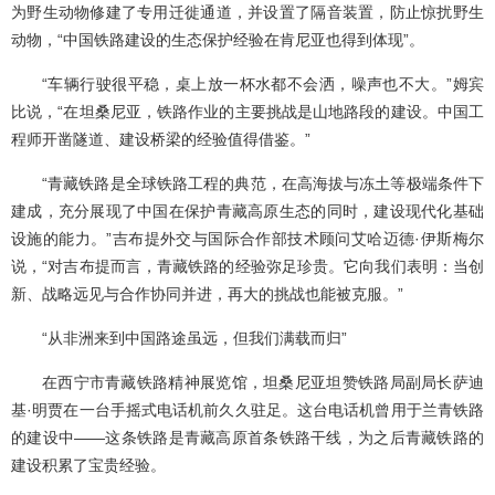
为野生动物修建了专用迁徙通道，并设置了隔音装置，防止惊扰野生
动物，“中国铁路建设的生态保护经验在肯尼亚也得到体现”。
“车辆行驶很平稳，桌上放一杯水都不会洒，噪声也不大。”姆宾
比说，“在坦桑尼亚，铁路作业的主要挑战是山地路段的建设。中国工
程师开凿隧道、建设桥梁的经验值得借鉴。”
“青藏铁路是全球铁路工程的典范，在高海拔与冻土等极端条件下
建成，充分展现了中国在保护青藏高原生态的同时，建设现代化基础
设施的能力。”吉布提外交与国际合作部技术顾问艾哈迈德·伊斯梅尔
说，“对吉布提而言，青藏铁路的经验弥足珍贵。它向我们表明：当创
新、战略远见与合作协同并进，再大的挑战也能被克服。”
“从非洲来到中国路途虽远，但我们满载而归”
在西宁市青藏铁路精神展览馆，坦桑尼亚坦赞铁路局副局长萨迪
基·明贾在一台手摇式电话机前久久驻足。这台电话机曾用于兰青铁路
的建设中——这条铁路是青藏高原首条铁路干线，为之后青藏铁路的
建设积累了宝贵经验。