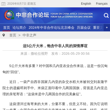
2026年8月7日 星期五
English
Français
首页
论坛简介
2024年中非合作论坛北京峰会
历届会议
重要文献
联合研究
精彩视频
首页
>
中非之声
这5公斤大米，饱含中非人民的深情厚谊
来源：撒哈拉视野 发布：2026-05-29 00:56
5公斤大米有多重？对中国和几内亚农业合作来说，这是一份沉甸
甸的“回信”。
近日，一袋产自西非国家几内亚的杂交水稻大米被转交到袁隆平
院士的遗孀邓则手中。米袋正面印着中几两国国旗，背面是几内亚总
理的亲笔寄语：“这袋米是中几两国合作的完美象征”。
这袋漂洋过海寄来的大米，分量不重，但意义不轻。因为它说明
了一件事：中国杂交水稻已经在非洲大地上生根、抽穗、结实，造福