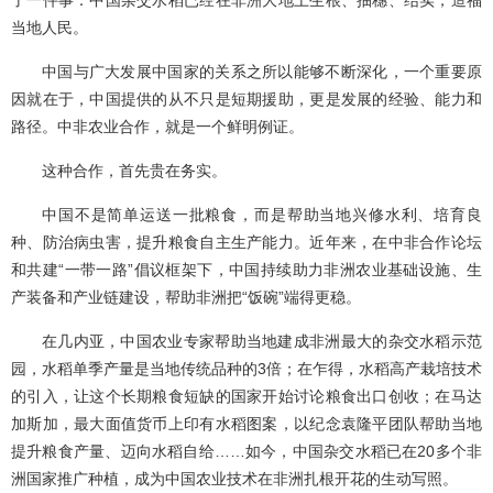
当地人民。
中国与广大发展中国家的关系之所以能够不断深化，一个重要原
因就在于，中国提供的从不只是短期援助，更是发展的经验、能力和
路径。中非农业合作，就是一个鲜明例证。
这种合作，首先贵在务实。
中国不是简单运送一批粮食，而是帮助当地兴修水利、培育良
种、防治病虫害，提升粮食自主生产能力。近年来，在中非合作论坛
和共建“一带一路”倡议框架下，中国持续助力非洲农业基础设施、生
产装备和产业链建设，帮助非洲把“饭碗”端得更稳。
在几内亚，中国农业专家帮助当地建成非洲最大的杂交水稻示范
园，水稻单季产量是当地传统品种的3倍；在乍得，水稻高产栽培技术
的引入，让这个长期粮食短缺的国家开始讨论粮食出口创收；在马达
加斯加，最大面值货币上印有水稻图案，以纪念袁隆平团队帮助当地
提升粮食产量、迈向水稻自给……如今，中国杂交水稻已在20多个非
洲国家推广种植，成为中国农业技术在非洲扎根开花的生动写照。