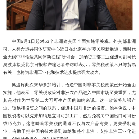
中国
5
月
1
日起对
53
个非洲建交国全面实施零关税。外交部非洲
司、人类命运共同体研究中心近日在北京举办
“
零关税
新航道
，新时代
全天候中非命运共同体新征程
”
研讨会，加纳贸工部工业促进司副司长
奥波库接受北京日报客户端记者专访时表示，零关税政策不只与贸易
有关，也将为非洲工业化和技术进步提供强大动力。
奥波库此次来华参加培训，恰逢中国对非零关税政策已开始全面
实施，他表示，零关税政策对非洲农产品进入中国市场至关重要，尤
其是对作为世界第二大可可生产国的加纳来说。这一政策将加强产
业、贸易和投资之间的联系，促进中国对非洲的投资。他举例说，中
国投资者可以先来加纳建立可可加工厂，然后免税向中国出口可可粉
或巧克力，这意味着零关税的通道不仅与农产品有关，更关乎制造
业，有助于把中国的技术带到加纳和整个非洲，支持
非洲工业化进