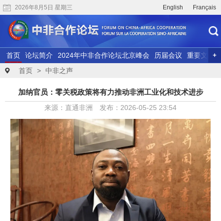
2026年8月5日 星期三
English
Français
首页
论坛简介
2024年中非合作论坛北京峰会
历届会议
重要文献
联合研究
精彩视频
首页
>
中非之声
加纳官员：零关税政策将有力推动非洲工业化和技术进步
来源：直通非洲 发布：2026-05-25 23:54