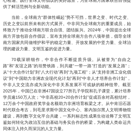
心相通、践行全球文明倡议的美好愿景，为全球南方国家联合自强提
供了鲜活范例与全新动能。
当前，全球南方“群体性崛起”势不可挡，世界之变、时代之变、
历史之变以前所未有的方式展开。中非同为全球南方的重要成员，始
终致力于推动全球南方联合自强、团结振兴。2024年，中国提出全球
南方开放包容合作倡议，宣布支持全球南方合作八项举措，倡导全球
南方国家共同做维护和平的稳定力量、开放发展的中坚力量、全球治
理的建设力量、文明互鉴的促进力量。
70载深耕细作，中非合作不断提质升级。从被誉为“自由之
路”和“友谊之路”的坦赞铁路，到共建“一带一路”打造的“发展之路”；
从“十大合作计划”到“八大行动”再到“九项工程”；从“支持非洲工业化倡
议”到“中国助力非洲农业现代化计划”再到“中非人才培养合作计划”，
中非人文交流亦成为深化中非关系发展不可或缺的精神纽带。截至
2025年，中国已在非洲47国设立77所孔子学院和孔子课堂，累计培养
学员逾150万人次；“中非高校20+20合作计划”促成百余对高校结对，
12万余个中国政府奖学金名额助力非洲培育栋梁之才。从中肯旧石器
时代联合考古，到毛里求斯中国文化中心、塞内加尔黑人文明博物馆
建设，再到数字文化平台共建，一系列标志性成果生动诠释了文明互
鉴如何转化为政治互信的基础与务实合作的桥梁，为构建人类命运共
同体注入持久而深沉的人文力量。