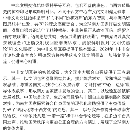
中非文明交流始终秉持平等互利、包容互鉴的底色，与西方殖民
史的掠夺印记形成鲜明对比。不同于西方中心主义的文明偏见叙事，
中非文明交往始终坚守“和而不同”“协和万邦”的东方智慧，与非洲乌班
图思想中“仁爱、共享”的理念高度契合，为全球南方国家打破文明隔
阂、凝聚自强共识筑牢了精神根基。中非关系正从政治互信、经贸合
作的“硬联通”，迈向思想共鸣、价值共通的“软联通”。中国始终以真实
亲诚理念和正确义利观回应非洲诉求，旗帜鲜明反对“文明优越
论”和“文化霸权”，为中非文明互鉴提供了根本遵循。2024年《中非合
作论坛北京宣言》明确双方将携手落实全球文明倡议，加强文明交
流，促进民心相通。
中非文明互鉴的实践探索，为全球南方联合自强提供了三点启
示。其一，以文明包容凝聚团结共识。摒弃阵营对立、零和博弈与霸
权思维，尊重各国文明独特性和发展诉求，才能打破“中心—边缘”世
界体系叙事，形成南方国家携手发展的合力。其二，以经验互鉴破解
发展难题。中国脱贫攻坚、生态治理经验与非洲自主发展实践的深度
对接，为南方国家探索符合自身国情的现代化道路提供了有益借鉴，
打破了“现代化等于西方化”的迷思。其三，以务实合作提升全球南方
话语权。中非依托共建“一带一路”和中非合作论坛等，在多边平台共
同发声，推动国际秩序向更加公正合理的方向演进，展现了全球南方
的集体力量。