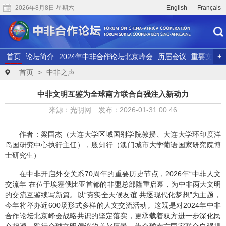
2026年8月8日 星期六
English
Français
首页
论坛简介
2024年中非合作论坛北京峰会
历届会议
重要文献
联合研究
精彩视频
首页
>
中非之声
中非文明互鉴为全球南方联合自强注入新动力
来源：光明网 发布：2026-01-31 00:46
作者：梁国杰（大连大学区域国别学院教授、大连大学环印度洋
岛国研究中心执行主任），殷知行（澳门城市大学葡语国家研究院博
士研究生）
在中非开启外交关系70周年的重要历史节点，2026年“中非人文
交流年”在位于埃塞俄比亚首都的非盟总部隆重启幕，为中非两大文明
的交流互鉴续写新篇。以“夯实全天候友谊 共逐现代化梦想”为主题，
今年将举办近600场形式多样的人文交流活动。这既是对2024年中非
合作论坛北京峰会战略共识的坚定落实，更承载着双方进一步深化民