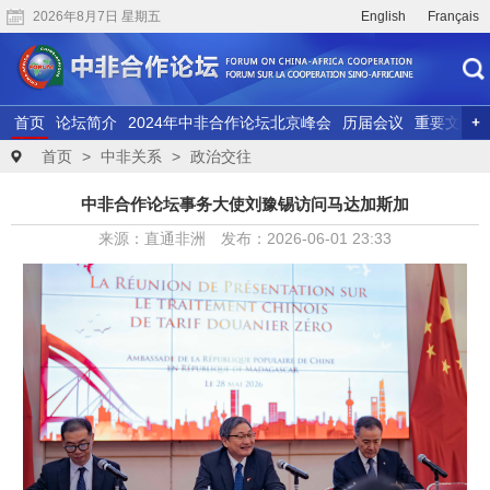
2026年8月7日 星期五
English
Français
首页
论坛简介
2024年中非合作论坛北京峰会
历届会议
重要文献
联合研究
精彩视频
首页
>
中非关系
>
政治交往
中非合作论坛事务大使刘豫锡访问马达加斯加
来源：直通非洲 发布：2026-06-01 23:33