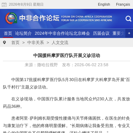
2026年8月9日 星期日
English
Français
首页
论坛简介
2024年中非合作论坛北京峰会
历届会议
重要文献
联合研究
精彩视频
首页
>
中非关系
>
人文交流
中国援科摩罗医疗队开展义诊活动
来源：撒哈拉视野 发布：2026-06-02 23:58
中国第17批援科摩罗医疗队5月30日在科摩罗大科摩罗岛开展“百
队千村行”主题义诊活动。
在义诊现场，中国医疗队累计服务当地民众约230人次，共发放
药品36种。
患者阿里·萨利姆长期受慢性腰痛与关节疼痛困扰，在医生的针灸
与康复治疗下，他的疼痛明显缓解。“长期病痛让我备受煎熬，专业又
热心的中国医生不仅帮我缓解疼痛，还贴心赠送了药品。”