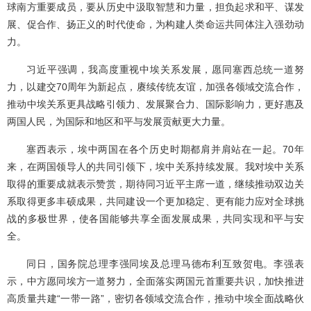
球南方重要成员，要从历史中汲取智慧和力量，担负起求和平、谋发
展、促合作、扬正义的时代使命，为构建人类命运共同体注入强劲动
力。
习近平强调，我高度重视中埃关系发展，愿同塞西总统一道努
力，以建交70周年为新起点，赓续传统友谊，加强各领域交流合作，
推动中埃关系更具战略引领力、发展聚合力、国际影响力，更好惠及
两国人民，为国际和地区和平与发展贡献更大力量。
塞西表示，埃中两国在各个历史时期都肩并肩站在一起。70年
来，在两国领导人的共同引领下，埃中关系持续发展。我对埃中关系
取得的重要成就表示赞赏，期待同习近平主席一道，继续推动双边关
系取得更多丰硕成果，共同建设一个更加稳定、更有能力应对全球挑
战的多极世界，使各国能够共享全面发展成果，共同实现和平与安
全。
同日，国务院总理李强同埃及总理马德布利互致贺电。李强表
示，中方愿同埃方一道努力，全面落实两国元首重要共识，加快推进
高质量共建“一带一路”，密切各领域交流合作，推动中埃全面战略伙