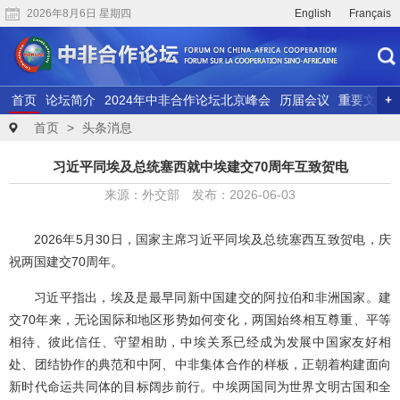
2026年8月6日 星期四
English
Français
首页
论坛简介
2024年中非合作论坛北京峰会
历届会议
重要文献
联合研究
精彩视频
首页
>
头条消息
习近平同埃及总统塞西就中埃建交70周年互致贺电
来源：外交部 发布：2026-06-03
2026年5月30日，国家主席习近平同埃及总统塞西互致贺电，庆
祝两国建交70周年。
习近平指出，埃及是最早同新中国建交的阿拉伯和非洲国家。建
交70年来，无论国际和地区形势如何变化，两国始终相互尊重、平等
相待、彼此信任、守望相助，中埃关系已经成为发展中国家友好相
处、团结协作的典范和中阿、中非集体合作的样板，正朝着构建面向
新时代命运共同体的目标阔步前行。中埃两国同为世界文明古国和全