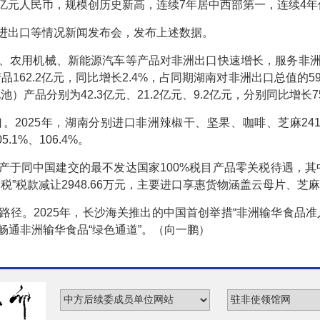
80亿元人民币，规模创历史新高，连续7年居中西部第一，连续4年
外贸进出口等情况新闻发布会，发布上述数据。
、农用机械、新能源汽车等产品对非洲出口快速增长，服务非
品162.2亿元，同比增长2.4%，占同期湖南对非洲出口总值的5
品分别为42.3亿元、21.2亿元、9.2亿元，分别同比增长75.9
025年，湖南分别进口非洲辣椒干、坚果、咖啡、芝麻241.4万
.1%、106.4%。
予原产于同中国建交的最不发达国家100%税目产品零关税待遇，其
税”税款减让2948.66万元，主要进口享惠货物涵盖云母片、芝
路径。2025年，长沙海关推出的中国首创举措“非洲输华食品准
畅通非洲输华食品“绿色通道”。（向一鹏）