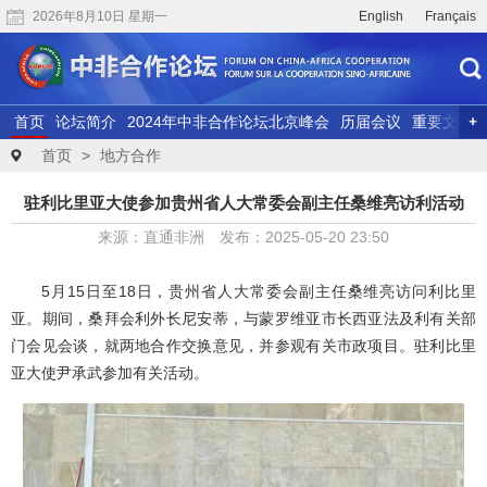
2026年8月10日 星期一
English
Français
首页
论坛简介
2024年中非合作论坛北京峰会
历届会议
重要文献
联合研究
精彩视频
首页
>
地方合作
驻利比里亚大使参加贵州省人大常委会副主任桑维亮访利活动
来源：直通非洲 发布：2025-05-20 23:50
5月15日至18日，贵州省人大常委会副主任桑维亮访问利比里
亚。期间，桑拜会利外长尼安蒂，与蒙罗维亚市长西亚法及利有关部
门会见会谈，就两地合作交换意见，并参观有关市政项目。驻利比里
亚大使尹承武参加有关活动。